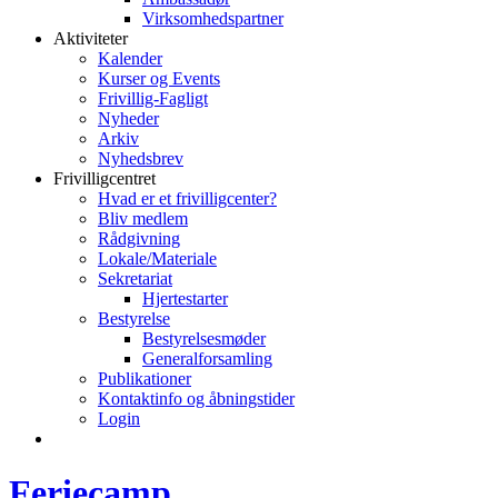
Virksomhedspartner
Aktiviteter
Kalender
Kurser og Events
Frivillig-Fagligt
Nyheder
Arkiv
Nyhedsbrev
Frivilligcentret
Hvad er et frivilligcenter?
Bliv medlem
Rådgivning
Lokale/Materiale
Sekretariat
Hjertestarter
Bestyrelse
Bestyrelsesmøder
Generalforsamling
Publikationer
Kontaktinfo og åbningstider
Login
Feriecamp