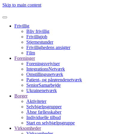
Skip to main content
Frivillig
Bliv frivillig
Frivilligjob
Stjernestunder
Frivillighedens ansigter
Film
Foreninger
Foreningsvejviser
IntegrationsNetværk
Omstillingsnetværk
Patient- og pårørendenetværk
SeniorSamarbejde
Ukrainenetværk
Borger
Aktiviteter
Selvhjælpsgrupper
Åbne fællesskaber
Individuelle tilbud
Start en selvhjælpsgruppe
Virksomheder
Virksomheder