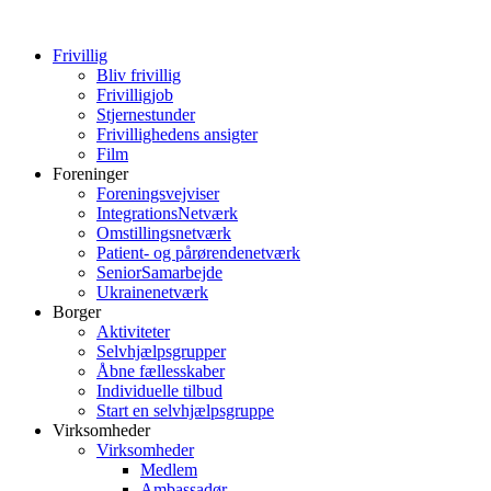
Frivillig
Bliv frivillig
Frivilligjob
Stjernestunder
Frivillighedens ansigter
Film
Foreninger
Foreningsvejviser
IntegrationsNetværk
Omstillingsnetværk
Patient- og pårørendenetværk
SeniorSamarbejde
Ukrainenetværk
Borger
Aktiviteter
Selvhjælpsgrupper
Åbne fællesskaber
Individuelle tilbud
Start en selvhjælpsgruppe
Virksomheder
Virksomheder
Medlem
Ambassadør