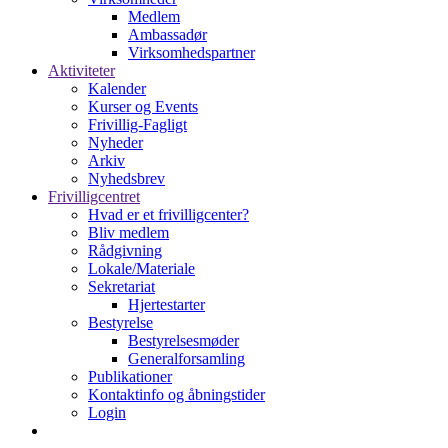
Medlem
Ambassadør
Virksomhedspartner
Aktiviteter
Kalender
Kurser og Events
Frivillig-Fagligt
Nyheder
Arkiv
Nyhedsbrev
Frivilligcentret
Hvad er et frivilligcenter?
Bliv medlem
Rådgivning
Lokale/Materiale
Sekretariat
Hjertestarter
Bestyrelse
Bestyrelsesmøder
Generalforsamling
Publikationer
Kontaktinfo og åbningstider
Login