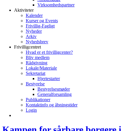
Virksomhedspartner
Aktiviteter
Kalender
Kurser og Events
Frivillig-Fagligt
Nyheder
Arkiv
Nyhedsbrev
Frivilligcentret
Hvad er et frivilligcenter?
Bliv medlem
Rådgivning
Lokale/Materiale
Sekretariat
Hjertestarter
Bestyrelse
Bestyrelsesmøder
Generalforsamling
Publikationer
Kontaktinfo og åbningstider
Login
Kampen for sårbare borgere i