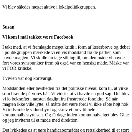
Vi blev således meget aktive i lokalpolitikgruppen.
Susan
Vi kom i mål takket væ
re Facebook
I takt med, at vi fremlagde meget kritik i form af læserbreve og debat
i politikgruppen mærkede vi en vis modstand fra de partier, som
havde magten. Vi skulle nu tage stilling til, om den måde vi havde
ført vores synspunkter frem på også var en hensigt måde. Måske var
vi FOR kritiske.
Tvivlen var dog kortvarigt.
Modstanden eller tavsheden fra det politiske niveau kom til, at virke
som brænde på vores bål. Vi vidste, at vi havde en god sag. Det blev
vi jo bekræftet i næsten dagligt fra frustrerede forældre. Så når
magten ikke ville lytte, så måtte det være fordi vi ikke råbte højt nok.
Vi indsamlede vidnesbyrd og skrev et brev til hele
kommunalbestyrelsen. Og få dage inden kommunalvalget blev Gitte
og jeg inviteret til et møde med direktion.
Det lykkedes os at gøre handicapområdet og retssikkerhed til et stort