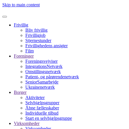
Skip to main content
Frivillig
Bliv frivillig
Frivilligjob
Stjernestunder
Frivillighedens ansigter
Film
Foreninger
Foreningsvejviser
IntegrationsNetværk
Omstillingsnetværk
Patient- og pårørendenetværk
SeniorSamarbejde
Ukrainenetværk
Borger
Aktiviteter
Selvhjælpsgrupper
Åbne fællesskaber
Individuelle tilbud
Start en selvhjælpsgruppe
Virksomheder
Virksomheder