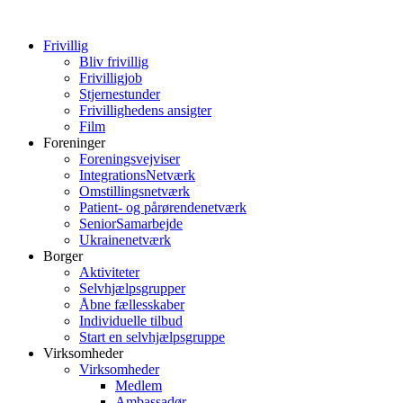
Frivillig
Bliv frivillig
Frivilligjob
Stjernestunder
Frivillighedens ansigter
Film
Foreninger
Foreningsvejviser
IntegrationsNetværk
Omstillingsnetværk
Patient- og pårørendenetværk
SeniorSamarbejde
Ukrainenetværk
Borger
Aktiviteter
Selvhjælpsgrupper
Åbne fællesskaber
Individuelle tilbud
Start en selvhjælpsgruppe
Virksomheder
Virksomheder
Medlem
Ambassadør