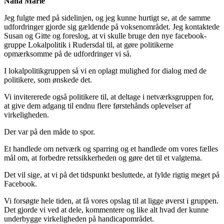
Nana Marie
Jeg fulgte med på sidelinjen, og jeg kunne hurtigt se, at de samme
udfordringer gjorde sig gældende på voksenområdet. Jeg kontaktede
Susan og Gitte og foreslog, at vi skulle bruge den nye facebook-
gruppe Lokalpolitik i Rudersdal til, at gøre politikerne
opmærksomme på de udfordringer vi så.
I lokalpolitikgruppen så vi en oplagt mulighed for dialog med de
politikere, som ønskede det.
Vi invitererede også politikere til, at deltage i netværksgruppen for,
at give dem adgang til endnu flere førstehånds oplevelser af
virkeligheden.
Der var på den måde to spor.
Et handlede om netværk og sparring og et handlede om vores fælles
mål om, at forbedre retssikkerheden og gøre det til et valgtema.
Det vil sige, at vi på det tidspunkt besluttede, at fylde rigtig meget på
Facebook.
Vi forsøgte hele tiden, at få vores opslag til at ligge øverst i gruppen.
Det gjorde vi ved at dele, kommentere og like alt hvad der kunne
underbygge virkeligheden på handicapområdet.