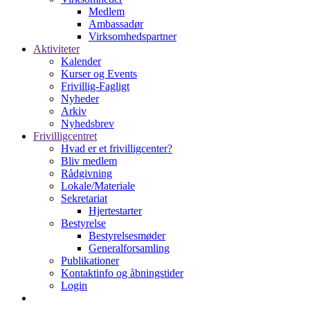
Medlem
Ambassadør
Virksomhedspartner
Aktiviteter
Kalender
Kurser og Events
Frivillig-Fagligt
Nyheder
Arkiv
Nyhedsbrev
Frivilligcentret
Hvad er et frivilligcenter?
Bliv medlem
Rådgivning
Lokale/Materiale
Sekretariat
Hjertestarter
Bestyrelse
Bestyrelsesmøder
Generalforsamling
Publikationer
Kontaktinfo og åbningstider
Login