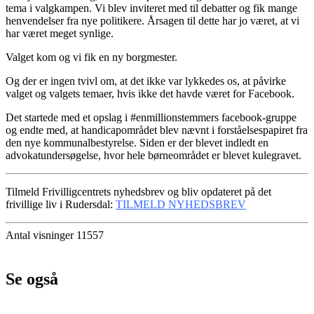
tema i valgkampen. Vi blev inviteret med til debatter og fik mange
henvendelser fra nye politikere. Årsagen til dette har jo været, at vi
har været meget synlige.
Valget kom og vi fik en ny borgmester.
Og der er ingen tvivl om, at det ikke var lykkedes os, at påvirke
valget og valgets temaer, hvis ikke det havde været for Facebook.
Det startede med et opslag i #enmillionstemmers facebook-gruppe
og endte med, at handicapområdet blev nævnt i forståelsespapiret fra
den nye kommunalbestyrelse. Siden er der blevet indledt en
advokatundersøgelse, hvor hele børneområdet er blevet kulegravet.
Tilmeld Frivilligcentrets nyhedsbrev og bliv opdateret på det
frivillige liv i Rudersdal:
TILMELD NYHEDSBREV
Antal visninger 11557
Se også