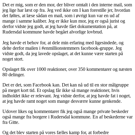
Det er mig, som er den mor, der bliver omtalt i den interne mail, som
jeg lige har læst op fra. Jeg ved ikke om I kan forestille jer, hvordan
det føltes, at læse sådan en mail, som i øvrigt kun var en ud af
mange i samme kaliber. Jeg er ikke kun mor, jeg er også jurist og
derfor vidste jeg godt, at jeg havde fået dokumentation på, at
Rudersdal kommune havde begået alvorlige lovbrud.
Jeg havde et behov for, at dele min erfaring med ligesindede, og
delte derfor mailen i #enmillionstemmers facebook-gruppe. Jeg
vidste godt, da jeg lavede opslaget, at det kunne være starten på
noget stort.
Opslaget fik over 1000 reaktioner, over 350 kommentarer og næsten
80 delinger.
Det er det, som Facebook kan. Det kan nå ud til en stor målgruppe
på meget kort tid. Et opslag får ikke så mange reaktioner, hvis
indholdet ikke er relevant. Jeg vidste derfor, at jeg havde fat i noget,
at jeg havde ramt noget som mange desværre kunne genkende.
Udover likes og kommentarer fik jeg også mange private beskeder
også mange fra borgere i Rudersdal kommune. En af beskederne var
fra Gitte.
Og det blev starten på vores fælles kamp for, at forbedre