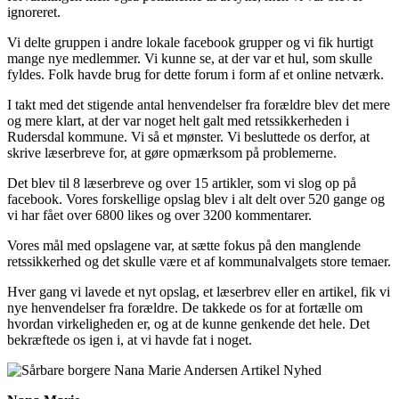
ignoreret.
Vi delte gruppen i andre lokale facebook grupper og vi fik hurtigt
mange nye medlemmer. Vi kunne se, at der var et hul, som skulle
fyldes. Folk havde brug for dette forum i form af et online netværk.
I takt med det stigende antal henvendelser fra forældre blev det mere
og mere klart, at der var noget helt galt med retssikkerheden i
Rudersdal kommune. Vi så et mønster. Vi besluttede os derfor, at
skrive læserbreve for, at gøre opmærksom på problemerne.
Det blev til 8 læserbreve og over 15 artikler, som vi slog op på
facebook. Vores forskellige opslag blev i alt delt over 520 gange og
vi har fået over 6800 likes og over 3200 kommentarer.
Vores mål med opslagene var, at sætte fokus på den manglende
retssikkerhed og det skulle være et af kommunalvalgets store temaer.
Hver gang vi lavede et nyt opslag, et læserbrev eller en artikel, fik vi
nye henvendelser fra forældre. De takkede os for at fortælle om
hvordan virkeligheden er, og at de kunne genkende det hele. Det
bekræftede os igen i, at vi havde fat i noget.