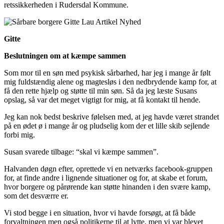
retssikkerheden i Rudersdal Kommune.
Gitte
Beslutningen om at kæmpe sammen
Som mor til en søn med psykisk sårbarhed, har jeg i mange år følt
mig fuldstændig alene og magtesløs i den nedbrydende kamp for, at
få den rette hjælp og støtte til min søn. Så da jeg læste Susans
opslag, så var det meget vigtigt for mig, at få kontakt til hende.
Jeg kan nok bedst beskrive følelsen med, at jeg havde været strandet
på en ødet ø i mange år og pludselig kom der et lille skib sejlende
forbi mig.
Susan svarede tilbage: “skal vi kæmpe sammen”.
Halvanden døgn efter, oprettede vi en netværks facebook-gruppen
for, at finde andre i lignende situationer og for, at skabe et forum,
hvor borgere og pårørende kan støtte hinanden i den svære kamp,
som det desværre er.
Vi stod begge i en situation, hvor vi havde forsøgt, at få både
forvaltningen men også politikerne til at lytte, men vi var blevet