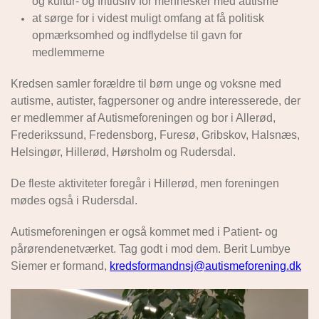
og kultur- og fritidsliv for mennesker med autisme
at sørge for i videst muligt omfang at få politisk
opmærksomhed og indflydelse til
gavn for
medlemmerne
Kredsen samler forældre til børn unge og voksne med
autisme, autister, fagpersoner og andre interesserede, der
er medlemmer af Autismeforeningen og bor i Allerød,
Frederikssund, Fredensborg, Furesø, Gribskov, Halsnæs,
Helsingør, Hillerød, Hørsholm og Rudersdal.
De fleste aktiviteter foregår i Hillerød, men foreningen
mødes også i Rudersdal.
Autismeforeningen er også kommet med i Patient- og
pårørendenetværket. Tag godt i mod dem. Berit Lumbye
Siemer er formand,
kredsformandnsj@autismeforening.dk