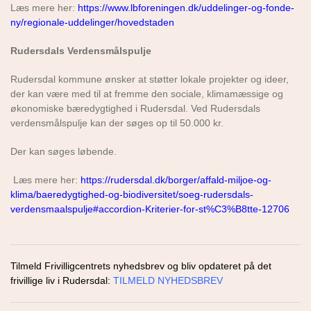
Læs mere her:
https://www.lbforeningen.dk/uddelinger-og-fonde-
ny/regionale-uddelinger/hovedstaden
Rudersdals Verdensmålspulje
Rudersdal kommune ønsker at støtter lokale projekter og ideer,
der kan være med til at fremme den sociale, klimamæssige og
økonomiske bæredygtighed i Rudersdal. Ved Rudersdals
verdensmålspulje kan der søges op til 50.000 kr.
Der kan søges løbende.
Læs mere her:
https://rudersdal.dk/borger/affald-miljoe-og-
klima/baeredygtighed-og-biodiversitet/soeg-rudersdals-
verdensmaalspulje#accordion-Kriterier-for-st%C3%B8tte-12706
Tilmeld Frivilligcentrets nyhedsbrev og bliv opdateret på det
frivillige liv i Rudersdal:
TILMELD NYHEDSBREV