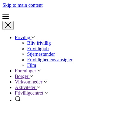
Skip to main content
Frivillig
Bliv frivillig
Frivilligjob
Stjernestunder
Frivillighedens ansigter
Film
Foreninger
Borger
Virksomheder
Aktiviteter
Frivilligcentret