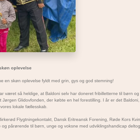
 skøn oplevelse
sne en skøn oplevelse fyldt med grin, gys og god stemning!
været så heldige, at Baldoni selv har doneret fribilletterne til børn og
t Jørgen Glidovfonden, der købte en hel forestilling. I år er det Baldoni,
vores lokale fællesskab.
 Birkerød Flygtningekontakt, Dansk Eritreansk Forening, Røde Kors Kvi
e og pårørende til børn, unge og voksne med udviklingshandicap delto