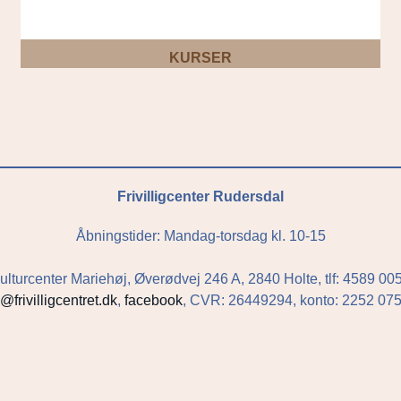
KURSER
Frivilligcenter Rudersdal
Åbningstider: Mandag-torsdag kl. 10-15
ulturcenter Mariehøj, Øverødvej 246 A, 2840 Holte, tlf: 4589 00
o@frivilligcentret.dk
,
facebook
, CVR: 26449294, konto: 2252 0