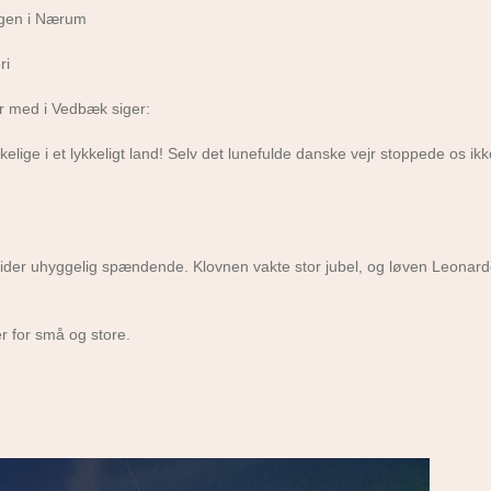
ingen i Nærum
ri
ar med i Vedbæk siger:
kkelige i et lykkeligt land! Selv det lunefulde danske vejr stoppede os ik
 tider uhyggelig spændende. Klovnen vakte stor jubel, og løven Leonardo
r for små og store.