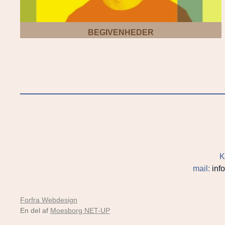
BEGIVENHEDER
K
mail:
inf
Forfra Webdesign
En del af
Moesborg NET-UP