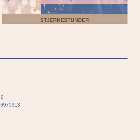
STJERNESTUNDER
56
756970313