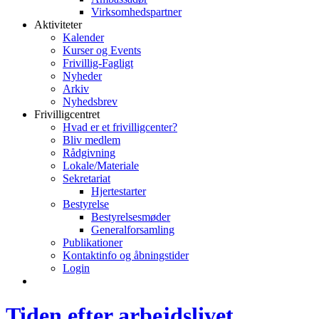
Virksomhedspartner
Aktiviteter
Kalender
Kurser og Events
Frivillig-Fagligt
Nyheder
Arkiv
Nyhedsbrev
Frivilligcentret
Hvad er et frivilligcenter?
Bliv medlem
Rådgivning
Lokale/Materiale
Sekretariat
Hjertestarter
Bestyrelse
Bestyrelsesmøder
Generalforsamling
Publikationer
Kontaktinfo og åbningstider
Login
Tiden efter arbejdslivet