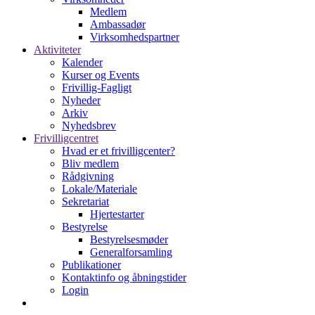
Medlem
Ambassadør
Virksomhedspartner
Aktiviteter
Kalender
Kurser og Events
Frivillig-Fagligt
Nyheder
Arkiv
Nyhedsbrev
Frivilligcentret
Hvad er et frivilligcenter?
Bliv medlem
Rådgivning
Lokale/Materiale
Sekretariat
Hjertestarter
Bestyrelse
Bestyrelsesmøder
Generalforsamling
Publikationer
Kontaktinfo og åbningstider
Login