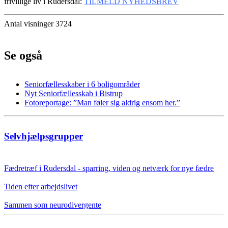
frivillige liv i Rudersdal:
TILMELD NYHEDSBREV
Antal visninger 3724
Se også
Seniorfællesskaber i 6 boligområder
Nyt Seniorfællesskab i Bistrup
Fotoreportage: ”Man føler sig aldrig ensom her.”
Selvhjælpsgrupper
Fædretræf i Rudersdal - sparring, viden og netværk for nye fædre
Tiden efter arbejdslivet
Sammen som neurodivergente