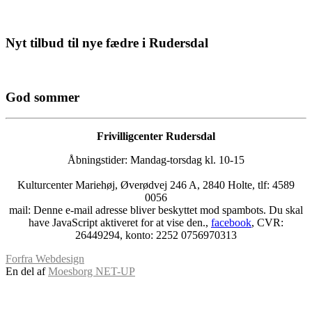
Nyt tilbud til nye fædre i Rudersdal
God sommer
Frivilligcenter Rudersdal
Åbningstider: Mandag-torsdag kl. 10-15
Kulturcenter Mariehøj, Øverødvej 246 A, 2840 Holte, tlf: 4589
0056
mail:
Denne e-mail adresse bliver beskyttet mod spambots. Du skal
have JavaScript aktiveret for at vise den.
,
facebook
, CVR:
26449294, konto: 2252 0756970313
Forfra Webdesign
En del af
Moesborg NET-UP