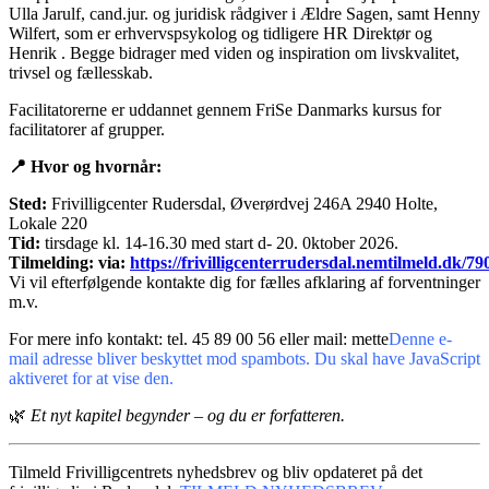
Ulla Jarulf, cand.jur. og juridisk rådgiver i Ældre Sagen, samt Henny
Wilfert, som er erhvervspsykolog og tidligere HR Direktør og
Henrik . Begge bidrager med viden og inspiration om livskvalitet,
trivsel og fællesskab.
Facilitatorerne er uddannet gennem FriSe Danmarks kursus for
facilitatorer af grupper.
📍
Hvor og hvornår:
Sted:
Frivilligcenter Rudersdal, Øverørdvej 246A 2940 Holte,
Lokale 220
Tid:
tirsdage kl. 14-16.30 med start d- 20. 0ktober 2026.
Tilmelding:
via:
https://frivilligcenterrudersdal.nemtilmeld.dk/79
Vi vil efterfølgende kontakte dig for fælles afklaring af forventninger
m.v.
For mere info kontakt: tel. 45 89 00 56 eller mail: mette
Denne e-
mail adresse bliver beskyttet mod spambots. Du skal have JavaScript
aktiveret for at vise den.
🌿
Et nyt kapitel begynder – og du er forfatteren.
Tilmeld Frivilligcentrets nyhedsbrev og bliv opdateret på det