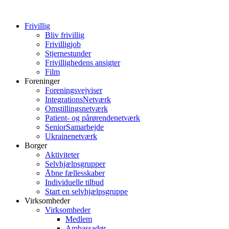
Frivillig
Bliv frivillig
Frivilligjob
Stjernestunder
Frivillighedens ansigter
Film
Foreninger
Foreningsvejviser
IntegrationsNetværk
Omstillingsnetværk
Patient- og pårørendenetværk
SeniorSamarbejde
Ukrainenetværk
Borger
Aktiviteter
Selvhjælpsgrupper
Åbne fællesskaber
Individuelle tilbud
Start en selvhjælpsgruppe
Virksomheder
Virksomheder
Medlem
Ambassadør