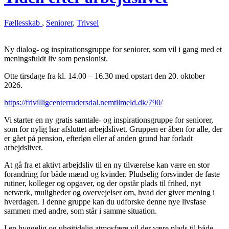
Fællesskab
,
Seniorer
,
Trivsel
Ny dialog- og inspirationsgruppe for seniorer, som vil i gang med et
meningsfuldt liv som pensionist.
Otte tirsdage fra kl. 14.00 – 16.30 med opstart den 20. oktober
2026.
https://frivilligcenterrudersdal.nemtilmeld.dk/790/
Vi starter en ny gratis samtale- og inspirationsgruppe for seniorer,
som for nylig har afsluttet arbejdslivet. Gruppen er åben for alle, der
er gået på pension, efterløn eller af anden grund har forladt
arbejdslivet.
At gå fra et aktivt arbejdsliv til en ny tilværelse kan være en stor
forandring for både mænd og kvinder. Pludselig forsvinder de faste
rutiner, kolleger og opgaver, og der opstår plads til frihed, nyt
netværk, muligheder og overvejelser om, hvad der giver mening i
hverdagen. I denne gruppe kan du udforske denne nye livsfase
sammen med andre, som står i samme situation.
I en hyggelig og uhøjtidelig atmosfære vil der være plads til både