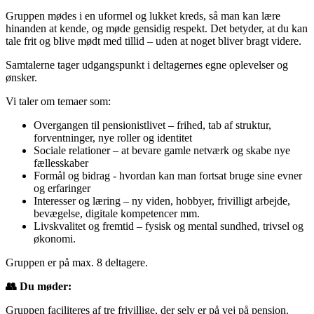
Gruppen mødes i en uformel og lukket kreds, så man kan lære
hinanden at kende, og møde gensidig respekt. Det betyder, at du kan
tale frit og blive mødt med tillid – uden at noget bliver bragt videre.
Samtalerne tager udgangspunkt i deltagernes egne oplevelser og
ønsker.
Vi taler om temaer som:
Overgangen til pensionistlivet – frihed, tab af struktur,
forventninger, nye roller og identitet
Sociale relationer – at bevare gamle netværk og skabe nye
fællesskaber
Formål og bidrag - hvordan kan man fortsat bruge sine evner
og erfaringer
Interesser og læring – ny viden, hobbyer, frivilligt arbejde,
bevægelse, digitale kompetencer mm.
Livskvalitet og fremtid – fysisk og mental sundhed, trivsel og
økonomi.
Gruppen er på max. 8 deltagere.
👥
Du møder:
Gruppen faciliteres af tre frivillige, der selv er på vej på pension.