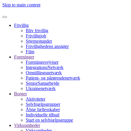
Skip to main content
Frivillig
Bliv frivillig
Frivilligjob
Stjernestunder
Frivillighedens ansigter
Film
Foreninger
Foreningsvejviser
IntegrationsNetværk
Omstillingsnetværk
Patient- og pårørendenetværk
SeniorSamarbejde
Ukrainenetværk
Borger
Aktiviteter
Selvhjælpsgrupper
Åbne fællesskaber
Individuelle tilbud
Start en selvhjælpsgruppe
Virksomheder
Virksomheder