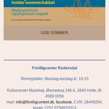
GOD SOMMER
Frivilligcenter Rudersdal
Åbningstider: Mandag-torsdag kl. 10-15
Kulturcenter Mariehøj, Øverødvej 246 A, 2840 Holte, tlf:
4589 0056
mail:
info@frivilligcentret.dk
,
facebook
, CVR: 26449294,
konto: 2252 0756970313