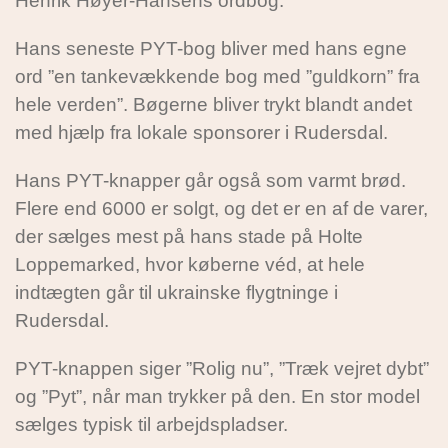
Henrik Høyer-Hansens ordbog.
Hans seneste PYT-bog bliver med hans egne
ord ”en tankevækkende bog med ”guldkorn” fra
hele verden”. Bøgerne bliver trykt blandt andet
med hjælp fra lokale sponsorer i Rudersdal.
Hans PYT-knapper går også som varmt brød.
Flere end 6000 er solgt, og det er en af de varer,
der sælges mest på hans stade på Holte
Loppemarked, hvor køberne véd, at hele
indtægten går til ukrainske flygtninge i
Rudersdal.
PYT-knappen siger ”Rolig nu”, ”Træk vejret dybt”
og ”Pyt”, når man trykker på den. En stor model
sælges typisk til arbejdspladser.