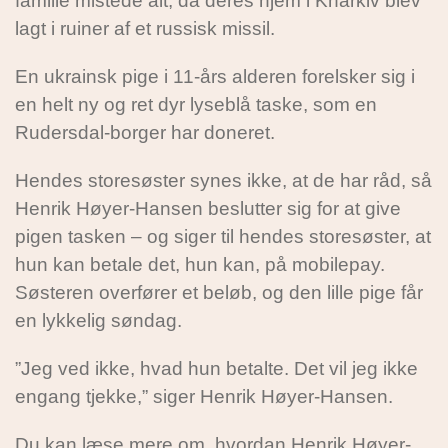
familie mistede alt, da deres hjem i Kharkiv blev
lagt i ruiner af et russisk missil.
En ukrainsk pige i 11-års alderen forelsker sig i
en helt ny og ret dyr lyseblå taske, som en
Rudersdal-borger har doneret.
Hendes storesøster synes ikke, at de har råd, så
Henrik Høyer-Hansen beslutter sig for at give
pigen tasken – og siger til hendes storesøster, at
hun kan betale det, hun kan, på mobilepay.
Søsteren overfører et beløb, og den lille pige får
en lykkelig søndag.
”Jeg ved ikke, hvad hun betalte. Det vil jeg ikke
engang tjekke,” siger Henrik Høyer-Hansen.
Du kan læse mere om, hvordan Henrik Høyer-