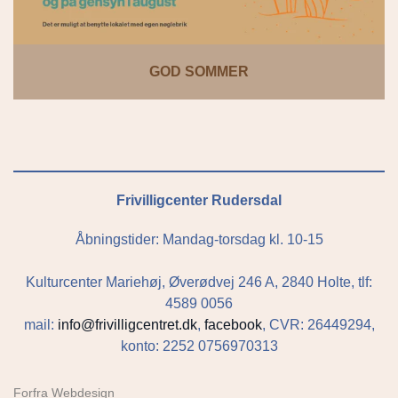
GOD SOMMER
Frivilligcenter Rudersdal
Åbningstider: Mandag-torsdag kl. 10-15
Kulturcenter Mariehøj, Øverødvej 246 A, 2840 Holte, tlf:
4589 0056
mail:
info@frivilligcentret.dk
,
facebook
, CVR: 26449294,
konto: 2252 0756970313
Forfra Webdesign