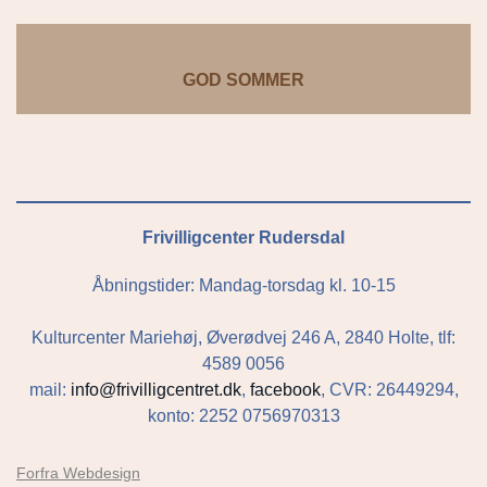
GOD SOMMER
Frivilligcenter Rudersdal
Åbningstider: Mandag-torsdag kl. 10-15
Kulturcenter Mariehøj, Øverødvej 246 A, 2840 Holte, tlf:
4589 0056
mail:
info@frivilligcentret.dk
,
facebook
, CVR: 26449294,
konto: 2252 0756970313
Forfra Webdesign