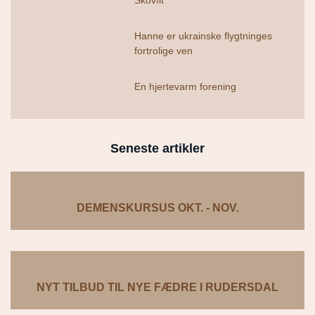
Skovfit
Hanne er ukrainske flygtninges
fortrolige ven
En hjertevarm forening
Seneste artikler
DEMENSKURSUS OKT. - NOV.
NYT TILBUD TIL NYE FÆDRE I RUDERSDAL