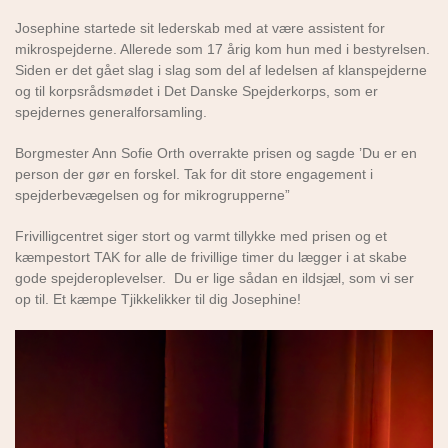
Josephine startede sit lederskab med at være assistent for
mikrospejderne. Allerede som 17 årig kom hun med i bestyrelsen.
Siden er det gået slag i slag som del af ledelsen af klanspejderne
og til korpsrådsmødet i Det Danske Spejderkorps, som er
spejdernes generalforsamling.
Borgmester Ann Sofie Orth overrakte prisen og sagde ’Du er en
person der gør en forskel. Tak for dit store engagement i
spejderbevægelsen og for mikrogrupperne”
Frivilligcentret siger stort og varmt tillykke med prisen og et
kæmpestort TAK for alle de frivillige timer du lægger i at skabe
gode spejderoplevelser. Du er lige sådan en ildsjæl, som vi ser
op til. Et kæmpe Tjikkelikker til dig Josephine!