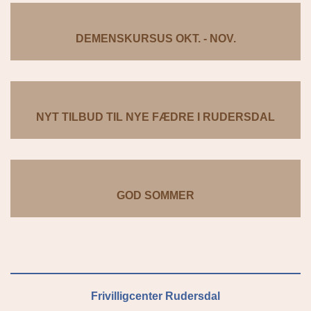
DEMENSKURSUS OKT. - NOV.
NYT TILBUD TIL NYE FÆDRE I RUDERSDAL
GOD SOMMER
Frivilligcenter Rudersdal