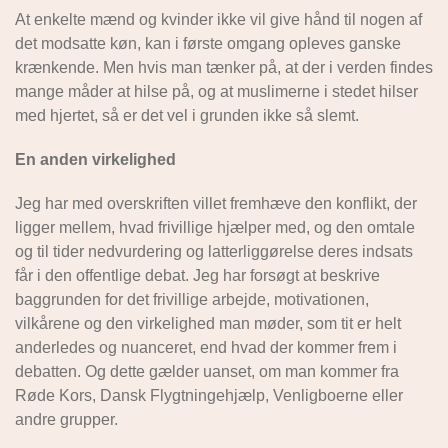
At enkelte mænd og kvinder ikke vil give hånd til nogen af
det modsatte køn, kan i første omgang opleves ganske
krænkende. Men hvis man tænker på, at der i verden findes
mange måder at hilse på, og at muslimerne i stedet hilser
med hjertet, så er det vel i grunden ikke så slemt.
En anden virkelighed
Jeg har med overskriften villet fremhæve den konflikt, der
ligger mellem, hvad frivillige hjælper med, og den omtale
og til tider nedvurdering og latterliggørelse deres indsats
får i den offentlige debat. Jeg har forsøgt at beskrive
baggrunden for det frivillige arbejde, motivationen,
vilkårene og den virkelighed man møder, som tit er helt
anderledes og nuanceret, end hvad der kommer frem i
debatten. Og dette gælder uanset, om man kommer fra
Røde Kors, Dansk Flygtningehjælp, Venligboerne eller
andre grupper.