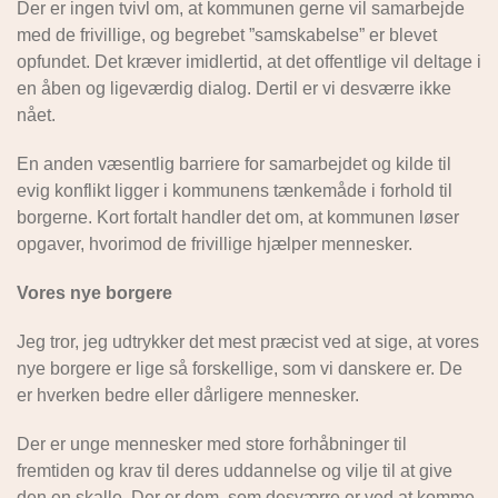
Der er ingen tvivl om, at kommunen gerne vil samarbejde
med de frivillige, og begrebet ”samskabelse” er blevet
opfundet. Det kræver imidlertid, at det offentlige vil deltage i
en åben og ligeværdig dialog. Dertil er vi desværre ikke
nået.
En anden væsentlig barriere for samarbejdet og kilde til
evig konflikt ligger i kommunens tænkemåde i forhold til
borgerne. Kort fortalt handler det om, at kommunen løser
opgaver, hvorimod de frivillige hjælper mennesker.
Vores nye borgere
Jeg tror, jeg udtrykker det mest præcist ved at sige, at vores
nye borgere er lige så forskellige, som vi danskere er. De
er hverken bedre eller dårligere mennesker.
Der er unge mennesker med store forhåbninger til
fremtiden og krav til deres uddannelse og vilje til at give
den en skalle. Der er dem, som desværre er ved at komme