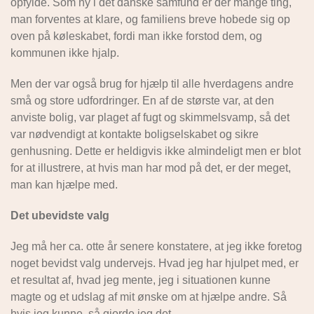
opfylde. Som ny i det danske samfund er der mange ting,
man forventes at klare, og familiens breve hobede sig op
oven på køleskabet, fordi man ikke forstod dem, og
kommunen ikke hjalp.
Men der var også brug for hjælp til alle hverdagens andre
små og store udfordringer. En af de største var, at den
anviste bolig, var plaget af fugt og skimmelsvamp, så det
var nødvendigt at kontakte boligselskabet og sikre
genhusning. Dette er heldigvis ikke almindeligt men er blot
for at illustrere, at hvis man har mod på det, er der meget,
man kan hjælpe med.
Det ubevidste valg
Jeg må her ca. otte år senere konstatere, at jeg ikke foretog
noget bevidst valg undervejs. Hvad jeg har hjulpet med, er
et resultat af, hvad jeg mente, jeg i situationen kunne
magte og et udslag af mit ønske om at hjælpe andre. Så
hvis jeg kunne, så gjorde jeg det.