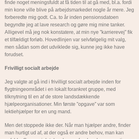
finde noget meningsfuldt at få tiden til at gå med, bl.a. fordi
min kone ville blive på arbejdsmarkedet nogle år mere. Jeg
forberedte mig godt. Ca. to år inden pensionsdatoen
begyndte jeg at lave research og gøre mig mine tanker.
Alligevel må jeg nok konstatere, at min nye ”karrierevej” fik
et tilfældigt forløb. Hovedlinjen var selvfølgelig mit valg,
men sådan som det udviklede sig, kunne jeg ikke have
forudset.
Frivilligt socialt arbejde
Jeg valgte at gå ind i frivilligt socialt arbejde inden for
flygtningeområdet i en lokalt forankret gruppe, med
tilknytning til en af de store landsdækkende
hjælpeorganisationer. Min første ”opgave” var som
lektiehjælper for en ung mand.
Men det stoppede ikke der. Når man hjælper andre, finder
man hurtigt ud af, at der også er andre behov, man kan