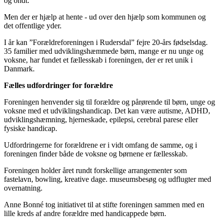
og ondt.
Men der er hjælp at hente - ud over den hjælp som kommunen og
det offentlige yder.
I år kan ”Forældreforeningen i Rudersdal” fejre 20-års fødselsdag.
35 familier med udviklingshæmmede børn, mange er nu unge og
voksne, har fundet et fællesskab i foreningen, der er ret unik i
Danmark.
Fælles udfordringer for forældre
Foreningen henvender sig til forældre og pårørende til børn, unge og
voksne med et udviklingshandicap. Det kan være autisme, ADHD,
udviklingshæmning, hjerneskade, epilepsi, cerebral parese eller
fysiske handicap.
Udfordringerne for forældrene er i vidt omfang de samme, og i
foreningen finder både de voksne og børnene er fællesskab.
Foreningen holder året rundt forskellige arrangementer som
fastelavn, bowling, kreative dage. museumsbesøg og udflugter med
overnatning.
Anne Bonné tog initiativet til at stifte foreningen sammen med en
lille kreds af andre forældre med handicappede børn.