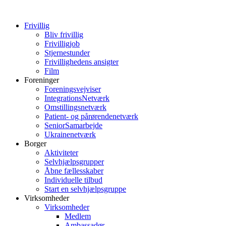
Frivillig
Bliv frivillig
Frivilligjob
Stjernestunder
Frivillighedens ansigter
Film
Foreninger
Foreningsvejviser
IntegrationsNetværk
Omstillingsnetværk
Patient- og pårørendenetværk
SeniorSamarbejde
Ukrainenetværk
Borger
Aktiviteter
Selvhjælpsgrupper
Åbne fællesskaber
Individuelle tilbud
Start en selvhjælpsgruppe
Virksomheder
Virksomheder
Medlem
Ambassadør