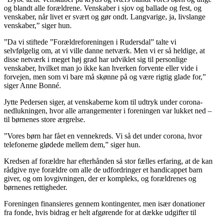
og blandt alle forældrene. Venskaber i sjov og ballade og fest, og
venskaber, når livet er svært og gør ondt. Langvarige, ja, livslange
venskaber,” siger hun.
”Da vi stiftede ”Forældreforeningen i Rudersdal” talte vi
selvfølgelig om, at vi ville danne netværk. Men vi er så heldige, at
disse netværk i meget høj grad har udviklet sig til personlige
venskaber, hvilket man jo ikke kan hverken forvente eller vide i
forvejen, men som vi bare må skønne på og være rigtig glade for,”
siger Anne Bonné.
Jytte Pedersen siger, at venskaberne kom til udtryk under corona-
nedlukningen, hvor alle arrangementer i foreningen var lukket ned –
til børnenes store ærgrelse.
”Vores børn har fået en vennekreds. Vi så det under corona, hvor
telefonerne glødede mellem dem,” siger hun.
Kredsen af forældre har efterhånden så stor fælles erfaring, at de kan
rådgive nye forældre om alle de udfordringer et handicappet barn
giver, og om lovgivningen, der er kompleks, og forældrenes og
børnenes rettigheder.
Foreningen finansieres gennem kontingenter, men især donationer
fra fonde, hvis bidrag er helt afgørende for at dække udgifter til