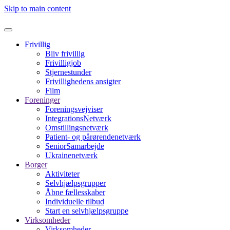
Skip to main content
Frivillig
Bliv frivillig
Frivilligjob
Stjernestunder
Frivillighedens ansigter
Film
Foreninger
Foreningsvejviser
IntegrationsNetværk
Omstillingsnetværk
Patient- og pårørendenetværk
SeniorSamarbejde
Ukrainenetværk
Borger
Aktiviteter
Selvhjælpsgrupper
Åbne fællesskaber
Individuelle tilbud
Start en selvhjælpsgruppe
Virksomheder
Virksomheder