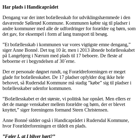
Har plads i Handicaprådet
Dengang var der intet bofællesskab for udviklingshæmmede i den
daværende Søllerød Kommune. Kommunen købte sig til pladser i
andre kommuner med alle de udfordringer for forældre og børn, som
det gav, for eksempel i form af lang transport til besøg.
”Et bofællesskab i kommunen var vores vigtigste emne dengang,”
siger Anne Bonné. Det tog 10 år, men i 2013 åbnede bofællesskabet
på Langebjerg i Nærum med plads til 17 beboere. De fleste af
beboerne er i begyndelsen af 30´erne.
Der er personale døgnet rundt, og Forældreforeningen er meget
glade for bofællesskabet. De 17 pladser opfylder dog ikke hele
behovet, så Rudersdal Kommune må stadig ”købe” sig til pladser i
bofællesskaber udenfor kommunen.
”Bofællesskabet er det største, vi politisk har opnået. Men ellers er
det de mange venskaber mellem forældre og børn, der er blevet
knyttet,” siger foreningens formand Steen Christensen.
Anne Bonné sidder også i Handicaprådet i Rudersdal Kommune,
hvor Forældreforeningen er tildelt en plads.
”Føler I, at I bliver hørt?”