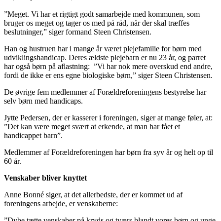
”Meget. Vi har et rigtigt godt samarbejde med kommunen, som
bruger os meget og tager os med på råd, når der skal træffes
beslutninger,” siger formand Steen Christensen.
Han og hustruen har i mange år været plejefamilie for børn med
udviklingshandicap. Deres ældste plejebarn er nu 23 år, og parret
har også børn på aflastning: ”Vi har nok mere overskud end andre,
fordi de ikke er ens egne biologiske børn,” siger Steen Christensen.
De øvrige fem medlemmer af Forældreforeningens bestyrelse har
selv børn med handicaps.
Jytte Pedersen, der er kasserer i foreningen, siger at mange føler, at:
”Det kan være meget svært at erkende, at man har fået et
handicappet barn”.
Medlemmer af Forældreforeningen har børn fra syv år og helt op til
60 år.
Venskaber bliver knyttet
Anne Bonné siger, at det allerbedste, der er kommet ud af
foreningens arbejde, er venskaberne:
”Dybe tætte venskaber på kryds og tværs blandt vores børn og unge