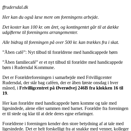
ffrudersdal.dk
Her kan du også læse mere om foreningens arbejde.
Det koster kun 100 kr. om året, og kontingentet går til at dække
udgifterne til foreningens arrangementer.
Alle bidrag til foreningen på over 500 kr. kan trækkes fra i skat.
”Åben café”: Nyt tilbud til forældrene med handicappede børn
”Åben familiecafé” er et nyt tilbud til forældre med handicappede
børn i Rudersdal Kommune.
Det er Forældreforeningen i samarbejde med Frivilligcenter
Rudersdal, der står bag caféen, der er åben første onsdag i hver
måned, i
Frivilligcentret på Øverødvej 246B fra klokken 16 til
19
.
Her kan forældre med handicappede børn komme og tale med
ligesindede, alene eller sammen med barnet. Forældre fra foreningen
er til stede og klar til at dele deres egne erfaringer.
Forældrene i foreningen kender den store betydning af at tale med
ligesindede. Det er helt forskelligt fra at snakke med venner, kolleger