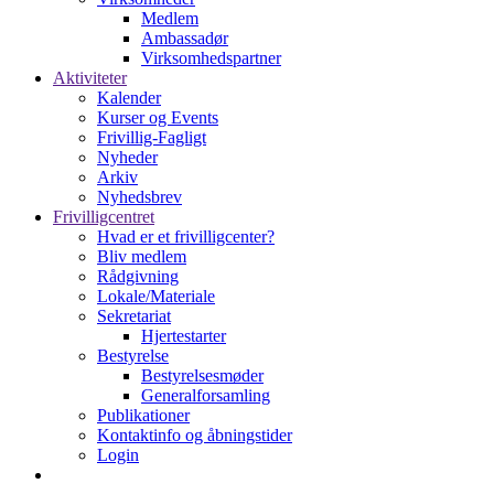
Medlem
Ambassadør
Virksomhedspartner
Aktiviteter
Kalender
Kurser og Events
Frivillig-Fagligt
Nyheder
Arkiv
Nyhedsbrev
Frivilligcentret
Hvad er et frivilligcenter?
Bliv medlem
Rådgivning
Lokale/Materiale
Sekretariat
Hjertestarter
Bestyrelse
Bestyrelsesmøder
Generalforsamling
Publikationer
Kontaktinfo og åbningstider
Login