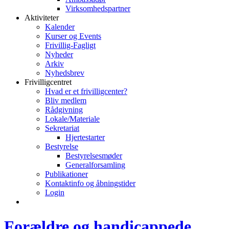
Virksomhedspartner
Aktiviteter
Kalender
Kurser og Events
Frivillig-Fagligt
Nyheder
Arkiv
Nyhedsbrev
Frivilligcentret
Hvad er et frivilligcenter?
Bliv medlem
Rådgivning
Lokale/Materiale
Sekretariat
Hjertestarter
Bestyrelse
Bestyrelsesmøder
Generalforsamling
Publikationer
Kontaktinfo og åbningstider
Login
Forældre og handicappede