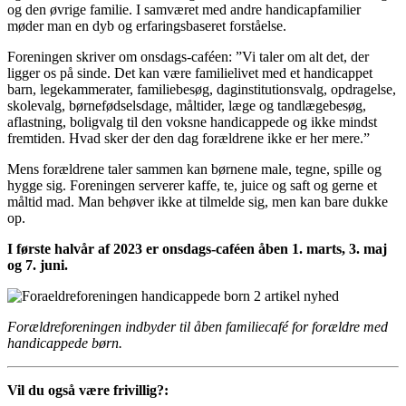
og den øvrige familie. I samværet med andre handicapfamilier
møder man en dyb og erfaringsbaseret forståelse.
Foreningen skriver om onsdags-caféen: ”Vi taler om alt det, der
ligger os på sinde. Det kan være familielivet med et handicappet
barn, legekammerater, familiebesøg, daginstitutionsvalg, opdragelse,
skolevalg, børnefødselsdage, måltider, læge og tandlægebesøg,
aflastning, boligvalg til den voksne handicappede og ikke mindst
fremtiden. Hvad sker der den dag forældrene ikke er her mere.”
Mens forældrene taler sammen kan børnene male, tegne, spille og
hygge sig. Foreningen serverer kaffe, te, juice og saft og gerne et
måltid mad. Man behøver ikke at tilmelde sig, men kan bare dukke
op.
I første halvår af 2023 er onsdags-caféen åben 1. marts, 3. maj
og 7. juni.
Forældreforeningen indbyder til åben familiecafé for forældre med
handicappede børn.
Vil du også være frivillig?: