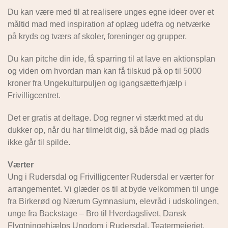
Du kan være med til at realisere unges egne ideer over et
måltid mad med inspiration af oplæg udefra og netværke
på kryds og tværs af skoler, foreninger og grupper.
Du kan pitche din ide, få sparring til at lave en aktionsplan
og viden om hvordan man kan få tilskud på op til 5000
kroner fra Ungekulturpuljen og igangsætterhjælp i
Frivilligcentret.
Det er gratis at deltage. Dog regner vi stærkt med at du
dukker op, når du har tilmeldt dig, så både mad og plads
ikke går til spilde.
Værter
Ung i Rudersdal og Frivilligcenter Rudersdal er værter for
arrangementet. Vi glæder os til at byde velkommen til unge
fra Birkerød og Nærum Gymnasium, elevråd i udskolingen,
unge fra Backstage – Bro til Hverdagslivet, Dansk
Flygtningehjælps Ungdom i Rudersdal, Teatermejeriet,