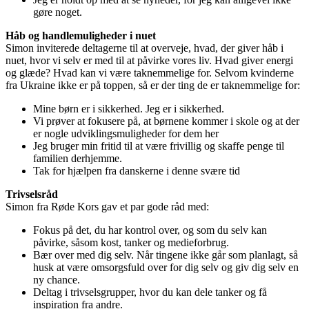
gøre noget.
Håb og handlemuligheder i nuet
Simon inviterede deltagerne til at overveje, hvad, der giver håb i
nuet, hvor vi selv er med til at påvirke vores liv. Hvad giver energi
og glæde? Hvad kan vi være taknemmelige for. Selvom kvinderne
fra Ukraine ikke er på toppen, så er der ting de er taknemmelige for:
Mine børn er i sikkerhed. Jeg er i sikkerhed.
Vi prøver at fokusere på, at børnene kommer i skole og at der
er nogle udviklingsmuligheder for dem her
Jeg bruger min fritid til at være frivillig og skaffe penge til
familien derhjemme.
Tak for hjælpen fra danskerne i denne svære tid
Trivselsråd
Simon fra Røde Kors gav et par gode råd med:
Fokus på det, du har kontrol over, og som du selv kan
påvirke, såsom kost, tanker og medieforbrug.
Bær over med dig selv. Når tingene ikke går som planlagt, så
husk at være omsorgsfuld over for dig selv og giv dig selv en
ny chance.
Deltag i trivselsgrupper, hvor du kan dele tanker og få
inspiration fra andre.