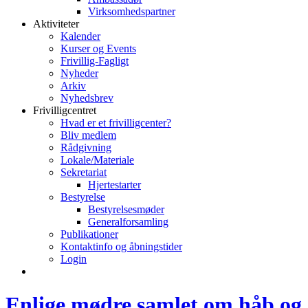
Virksomhedspartner
Aktiviteter
Kalender
Kurser og Events
Frivillig-Fagligt
Nyheder
Arkiv
Nyhedsbrev
Frivilligcentret
Hvad er et frivilligcenter?
Bliv medlem
Rådgivning
Lokale/Materiale
Sekretariat
Hjertestarter
Bestyrelse
Bestyrelsesmøder
Generalforsamling
Publikationer
Kontaktinfo og åbningstider
Login
Enlige mødre samlet om håb og