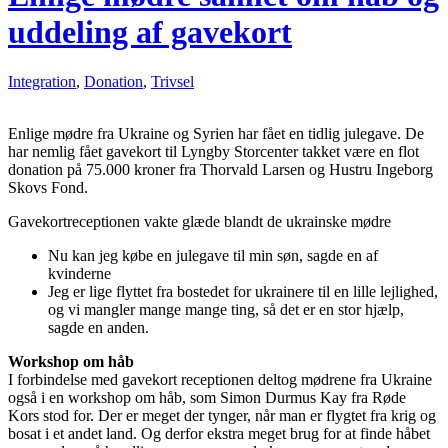
uddeling af gavekort
Integration
,
Donation
,
Trivsel
Enlige mødre fra Ukraine og Syrien har fået en tidlig julegave. De
har nemlig fået gavekort til Lyngby Storcenter takket være en flot
donation på 75.000 kroner fra Thorvald Larsen og Hustru Ingeborg
Skovs Fond.
Gavekortreceptionen vakte glæde blandt de ukrainske mødre
Nu kan jeg købe en julegave til min søn, sagde en af
kvinderne
Jeg er lige flyttet fra bostedet for ukrainere til en lille lejlighed,
og vi mangler mange mange ting, så det er en stor hjælp,
sagde en anden.
Workshop om håb
I forbindelse med gavekort receptionen deltog mødrene fra Ukraine
også i en workshop om håb, som Simon Durmus Kay fra Røde
Kors stod for. Der er meget der tynger, når man er flygtet fra krig og
bosat i et andet land. Og derfor ekstra meget brug for at finde håbet