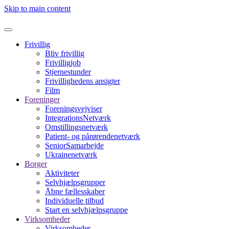
Skip to main content
Frivillig
Bliv frivillig
Frivilligjob
Stjernestunder
Frivillighedens ansigter
Film
Foreninger
Foreningsvejviser
IntegrationsNetværk
Omstillingsnetværk
Patient- og pårørendenetværk
SeniorSamarbejde
Ukrainenetværk
Borger
Aktiviteter
Selvhjælpsgrupper
Åbne fællesskaber
Individuelle tilbud
Start en selvhjælpsgruppe
Virksomheder
Virksomheder