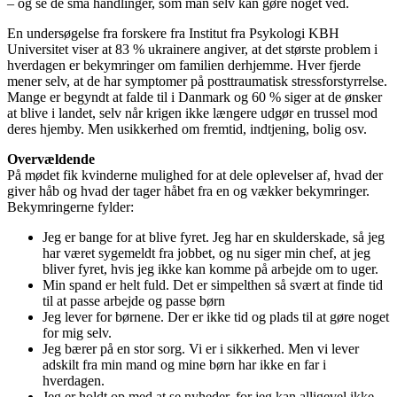
– og se de små handlinger, som man selv kan gøre noget ved.
En undersøgelse fra forskere fra Institut fra Psykologi KBH
Universitet viser at 83 % ukrainere angiver, at det største problem i
hverdagen er bekymringer om familien derhjemme. Hver fjerde
mener selv, at de har symptomer på posttraumatisk stressforstyrrelse.
Mange er begyndt at falde til i Danmark og 60 % siger at de ønsker
at blive i landet, selv når krigen ikke længere udgør en trussel mod
deres hjemby. Men usikkerhed om fremtid, indtjening, bolig osv.
Overvældende
På mødet fik kvinderne mulighed for at dele oplevelser af, hvad der
giver håb og hvad der tager håbet fra en og vækker bekymringer.
Bekymringerne fylder:
Jeg er bange for at blive fyret. Jeg har en skulderskade, så jeg
har været sygemeldt fra jobbet, og nu siger min chef, at jeg
bliver fyret, hvis jeg ikke kan komme på arbejde om to uger.
Min spand er helt fuld. Det er simpelthen så svært at finde tid
til at passe arbejde og passe børn
Jeg lever for børnene. Der er ikke tid og plads til at gøre noget
for mig selv.
Jeg bærer på en stor sorg. Vi er i sikkerhed. Men vi lever
adskilt fra min mand og mine børn har ikke en far i
hverdagen.
Jeg er holdt op med at se nyheder, for jeg kan alligevel ikke