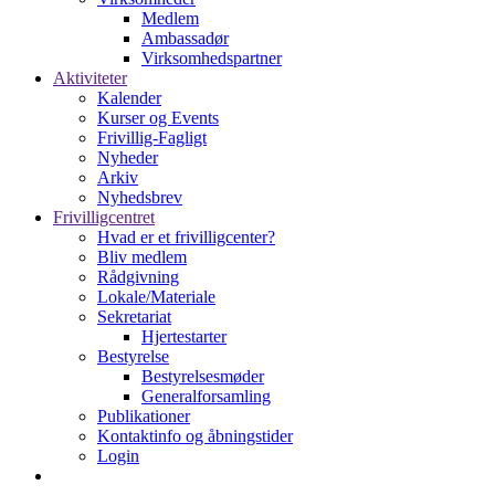
Medlem
Ambassadør
Virksomhedspartner
Aktiviteter
Kalender
Kurser og Events
Frivillig-Fagligt
Nyheder
Arkiv
Nyhedsbrev
Frivilligcentret
Hvad er et frivilligcenter?
Bliv medlem
Rådgivning
Lokale/Materiale
Sekretariat
Hjertestarter
Bestyrelse
Bestyrelsesmøder
Generalforsamling
Publikationer
Kontaktinfo og åbningstider
Login