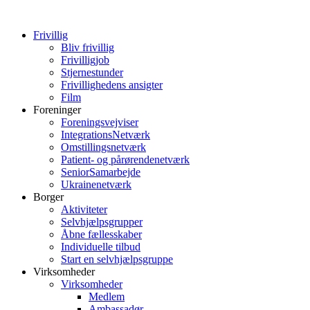
Frivillig
Bliv frivillig
Frivilligjob
Stjernestunder
Frivillighedens ansigter
Film
Foreninger
Foreningsvejviser
IntegrationsNetværk
Omstillingsnetværk
Patient- og pårørendenetværk
SeniorSamarbejde
Ukrainenetværk
Borger
Aktiviteter
Selvhjælpsgrupper
Åbne fællesskaber
Individuelle tilbud
Start en selvhjælpsgruppe
Virksomheder
Virksomheder
Medlem
Ambassadør