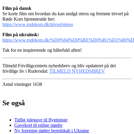
Film på dansk
Se korte film om hvordan du kan undgå stress og fremme trivsel på
Røde Kors hjemmeside her:
https://www.rodekors.dk/trivsel/stress
Film på ukrainsk:
https://www.rodekors.dk/%D0%94%D0%BE%D0%B1%D1%8
Tak for en inspirerende og håbefuld aften!
Tilmeld Frivilligcentrets nyhedsbrev og bliv opdateret på det
frivillige liv i Rudersdal:
TILMELD NYHEDSBREV
Antal visninger 1638
Se også
Tidlig julegave til flygtninge
Gavekort til enlige mødre
Ny forening støtter beredskab i Ukraine