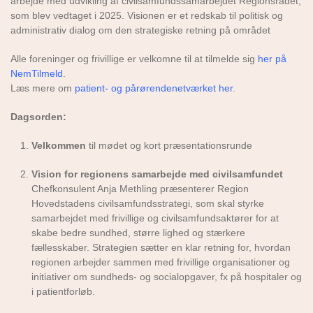
arbejde med udvikling af civilsamfundssamarbejdet Regionsrådet,
som blev vedtaget i 2025. Visionen er et redskab til politisk og
administrativ dialog om den strategiske retning på området
Alle foreninger og frivillige er velkomne til at tilmelde sig
her på
NemTilmeld
.
Læs mere om
patient- og pårørendenetværket her
.
Dagsorden:
Velkommen
til mødet og kort præsentationsrunde
​Vision for regionens samarbejde med civilsamfundet​
Chefkonsulent Anja Methling præsenterer Region
Hovedstadens civilsamfundsstrategi, som skal styrke
samarbejdet med frivillige og civilsamfundsaktører for at
skabe bedre sundhed, større lighed og stærkere
fællesskaber. Strategien sætter en klar retning for, hvordan
regionen arbejder sammen med frivillige organisationer og
initiativer om sundheds- og socialopgaver, fx på hospitaler og
i patientforløb.