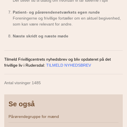
Der bliver tid til dialog om hvordan vi får ideerne i spil
Patient- og pårørendenetværkets egen runde
Foreningerne og frivillige fortæller om en aktuel begivenhed,
som kan være relevant for andre.
Næste skridt og næste møde
Tilmeld Frivilligcentrets nyhedsbrev og bliv opdateret på det
frivillige liv i Rudersdal:
TILMELD NYHEDSBREV
Antal visninger 1485
Se også
Pårørendegruppe for mænd