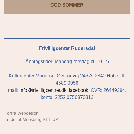
GOD SOMMER
Frivilligcenter Rudersdal
Åbningstider: Mandag-torsdag kl. 10-15
Kulturcenter Mariehøj, Øverødvej 246 A, 2840 Holte, tlf:
4589 0056
mail:
info@frivilligcentret.dk
,
facebook
, CVR: 26449294,
konto: 2252 0756970313
Forfra Webdesign
En del af
Moesborg NET-UP