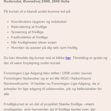
Rudersdal, Øverødvej 246B, 2840 Holte
På kurset vil vi blandt andet komme ind på:
Koordinators opgaver og redskaber
Rekruttering af frivillige
Screening af frivillige
Fastholdelse af frivillige
Når frivilligheden bliver svært
Hvordan du passer på dig selv som frivillig.
Du kan tilmelde dig kurset ved at klikke
her
. Tilmelding er gratis og
der vil være forplejning under kurset.
Foreningen Lige Adgang blev stiftet i 1998 under navnet
Foreningen Nydansker og er en lille NGO i Københavns
Nordvestkvarter. Vi hedder nu Foreningen Lige Adgang, da vi
arbejder for lige adgang til uddannelse, job og fællesskaber for
alle.
Frivilligkurset er en del af projektet Stærke frivillige –stærk
modtagelse, som henvender sig til frivillige landet over, der