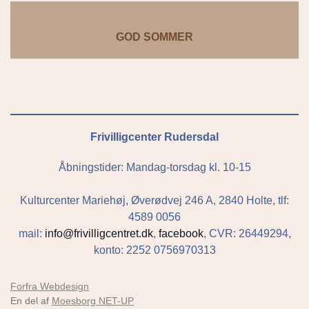
GOD SOMMER
Frivilligcenter Rudersdal
Åbningstider: Mandag-torsdag kl. 10-15
Kulturcenter Mariehøj, Øverødvej 246 A, 2840 Holte, tlf:
4589 0056
mail:
info@frivilligcentret.dk
,
facebook
, CVR: 26449294,
konto: 2252 0756970313
Forfra Webdesign
En del af
Moesborg NET-UP