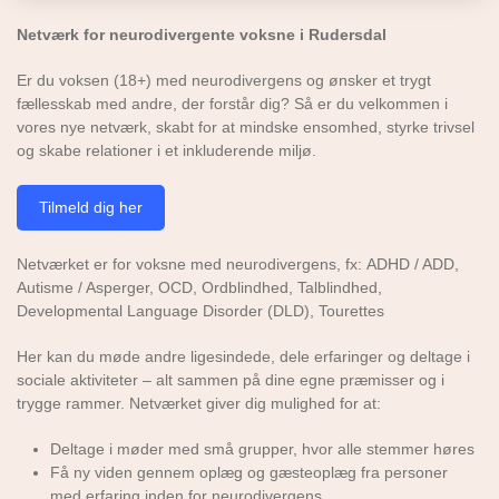
Netværk for neurodivergente voksne i Rudersdal
Er du voksen (18+) med neurodivergens og ønsker et trygt
fællesskab med andre, der forstår dig? Så er du velkommen i
vores nye netværk, skabt for at mindske ensomhed, styrke trivsel
og skabe relationer i et inkluderende miljø.
Tilmeld dig her
Netværket er for voksne med neurodivergens, fx: ADHD / ADD,
Autisme / Asperger, OCD, Ordblindhed, Talblindhed,
Developmental Language Disorder (DLD), Tourettes
Her kan du møde andre ligesindede, dele erfaringer og deltage i
sociale aktiviteter – alt sammen på dine egne præmisser og i
trygge rammer. Netværket giver dig mulighed for at:
Deltage i møder med små grupper, hvor alle stemmer høres
Få ny viden gennem oplæg og gæsteoplæg fra personer
med erfaring inden for neurodivergens