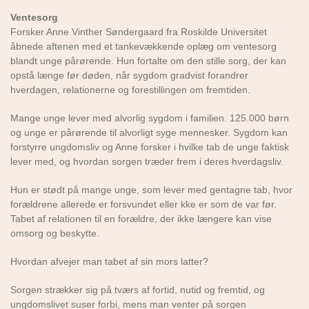
Ventesorg
Forsker Anne Vinther Søndergaard fra Roskilde Universitet
åbnede aftenen med et tankevækkende oplæg om ventesorg
blandt unge pårørende. Hun fortalte om den stille sorg, der kan
opstå længe før døden, når sygdom gradvist forandrer
hverdagen, relationerne og forestillingen om fremtiden.
Mange unge lever med alvorlig sygdom i familien. 125.000 børn
og unge er pårørende til alvorligt syge mennesker. Sygdom kan
forstyrre ungdomsliv og Anne forsker i hvilke tab de unge faktisk
lever med, og hvordan sorgen træder frem i deres hverdagsliv.
Hun er stødt på mange unge, som lever med gentagne tab, hvor
forældrene allerede er forsvundet eller kke er som de var før.
Tabet af relationen til en forældre, der ikke længere kan vise
omsorg og beskytte.
Hvordan afvejer man tabet af sin mors latter?
Sorgen strækker sig på tværs af fortid, nutid og fremtid, og
ungdomslivet suser forbi, mens man venter på sorgen