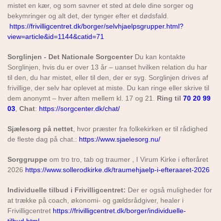
mistet en kær, og som savner et sted at dele dine sorger og
bekymringer og alt det, der tynger efter et dødsfald.
https://frivilligcentret.dk/borger/selvhjaelpsgrupper.html?
view=article&id=1144&catid=71
Sorglinjen - Det Nationale Sorgcenter
Du kan kontakte
Sorglinjen, hvis du er over 13 år – uanset hvilken relation du har
til den, du har mistet, eller til den, der er syg. Sorglinjen drives af
frivillige, der selv har oplevet at miste. Du kan ringe eller skrive til
dem anonymt – hver aften mellem kl. 17 og 21.
Ring til
70 20 99
03
,
Chat
:
https://sorgcenter.dk/chat/
Sjælesorg på nettet
, hvor præster fra folkekirken er til rådighed
de fleste dag på chat.:
https://www.sjaelesorg.nu/
Sorggruppe
om tro tro, tab og traumer , I Virum Kirke i efteråret
2026
https://www.sollerodkirke.dk/traumehjaelp-i-efteraaret-2026
Individuelle tilbud i Frivilligcentret:
Der er også muligheder for
at trække på coach, økonomi- og gældsrådgiver, healer i
Frivilligcentret
https://frivilligcentret.dk/borger/individuelle-