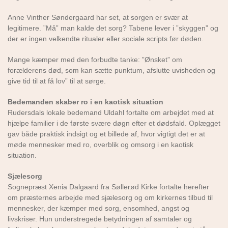
Anne Vinther Søndergaard har set, at sorgen er svær at
legitimere. ”Må” man kalde det sorg? Tabene lever i ”skyggen” og
der er ingen velkendte ritualer eller sociale scripts før døden.
Mange kæmper med den forbudte tanke: ”Ønsket” om
forælderens død, som kan sætte punktum, afslutte uvisheden og
give tid til at få lov” til at sørge.
Bedemanden skaber ro i en kaotisk situation
Rudersdals lokale bedemand Uldahl fortalte om arbejdet med at
hjælpe familier i de første svære døgn efter et dødsfald. Oplægget
gav både praktisk indsigt og et billede af, hvor vigtigt det er at
møde mennesker med ro, overblik og omsorg i en kaotisk
situation.
Sjælesorg
Sognepræst Xenia Dalgaard fra Søllerød Kirke fortalte herefter
om præsternes arbejde med sjælesorg og om kirkernes tilbud til
mennesker, der kæmper med sorg, ensomhed, angst og
livskriser. Hun understregede betydningen af samtaler og