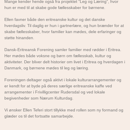
Mange kender hende også fra projektet ”Leg og Læring”, hvor
hun er med til at skabe gode fællesskaber for børnene.
Ellen favner både den eritreanske kultur og det danske
hverdagsliv. Til daglig er hun i gartnerlære, og hun brænder for at
skabe fællesskaber, hvor familier kan mødes, dele erfaringer og
støtte hinanden.
Dansk-Eritreansk Forening samler familier med rødder i Eritrea.
Her mødes både voksne og børn om fællesskab, kultur og
aktiviteter. Der bliver delt historier om livet i Eritrea og hverdagen i
Danmark, og børnene mødes til leg og læring.
Foreningen deltager også aktivt i lokale kulturarrangementer og
er kendt for at byde på deres særlige eritreanske kaffe ved
arrangementer i Frivilligcenter Rudersdal og ved lokale
begivenheder som Nærum Kulturdag.
Vi ønsker Ellen Teferi stort tillykke med rollen som ny formand og
glæder os til det fortsatte samarbejde.