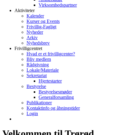
Virksomhedspartner
Aktiviteter
Kalender
Kurser og Events
Frivillig-Fagligt
Nyheder
Arkiv
Nyhedsbrev
Frivilligcentret
Hvad er et frivilligcenter?
Bliv medlem
Rådgivning
Lokale/Materiale
Sekretariat
Hjertestarter
Bestyrelse
Bestyrelsesmøder
Generalforsamling
Publikationer
Kontaktinfo og åbningstider
Login
Velkommen til Trørød