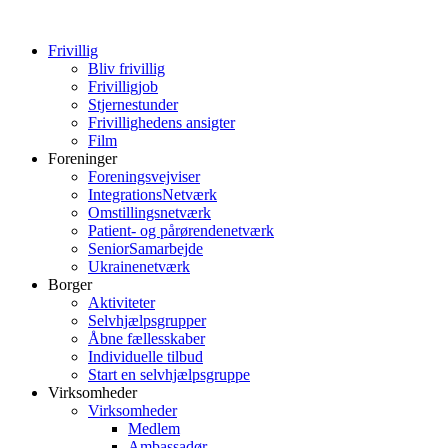
Frivillig
Bliv frivillig
Frivilligjob
Stjernestunder
Frivillighedens ansigter
Film
Foreninger
Foreningsvejviser
IntegrationsNetværk
Omstillingsnetværk
Patient- og pårørendenetværk
SeniorSamarbejde
Ukrainenetværk
Borger
Aktiviteter
Selvhjælpsgrupper
Åbne fællesskaber
Individuelle tilbud
Start en selvhjælpsgruppe
Virksomheder
Virksomheder
Medlem
Ambassadør