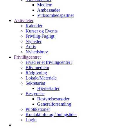
Medlem
Ambassadør
Virksomhedspartner
Aktiviteter
Kalender
Kurser og Events
Frivillig-Fagligt
Nyheder
Arkiv
Nyhedsbrev
Frivilligcentret
Hvad er et frivilligcenter?
Bliv medlem
Rådgivning
Lokale/Materiale
Sekretariat
Hjertestarter
Bestyrelse
Bestyrelsesmøder
Generalforsamling
Publikationer
Kontaktinfo og åbningstider
Login