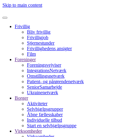
Skip to main content
Frivillig
Bliv frivillig
Frivilligjob
Stjernestunder
Frivillighedens ansigter
Film
Foreninger
Foreningsvejviser
IntegrationsNetværk
Omstillingsnetværk
Patient- og pårørendenetværk
SeniorSamarbejde
Ukrainenetværk
Borger
Aktiviteter
Selvhjælpsgrupper
Åbne fællesskaber
Individuelle tilbud
Start en selvhjælpsgruppe
Virksomheder
Virksomheder