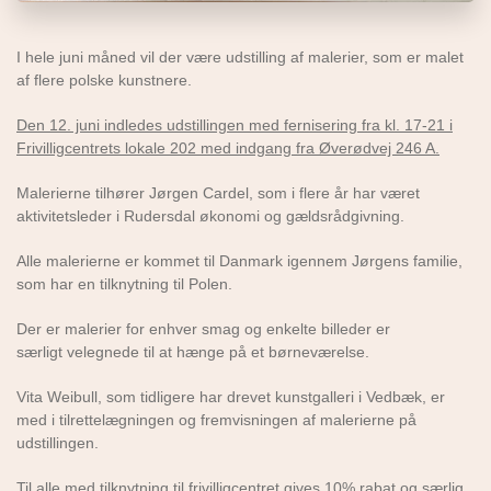
I hele juni måned vil der være udstilling af malerier, som er malet
af flere polske kunstnere.
Den 12. juni indledes udstillingen med fernisering fra kl. 17-21 i
Frivilligcentrets lokale 202 med indgang fra Øverødvej 246 A.
Malerierne tilhører Jørgen Cardel, som i flere år har været
aktivitetsleder i Rudersdal økonomi og gældsrådgivning.
Alle malerierne er kommet til Danmark igennem Jørgens familie,
som har en tilknytning til Polen.
Der er malerier for enhver smag og enkelte billeder er
særligt velegnede til at hænge på et børneværelse.
Vita Weibull, som tidligere har drevet kunstgalleri i Vedbæk, er
med i tilrettelægningen og fremvisningen af malerierne på
udstillingen.
Til alle med tilknytning til frivilligcentret gives 10% rabat og særlig