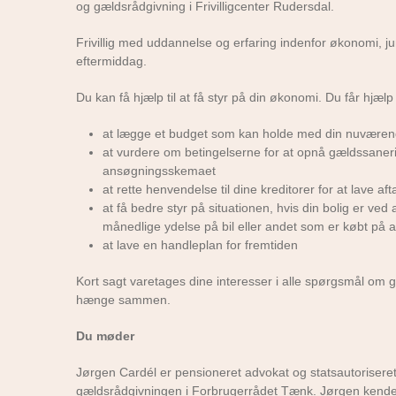
og gældsrådgivning i Frivilligcenter Rudersdal.
Frivillig med uddannelse og erfaring indenfor økonomi, jur
eftermiddag.
Du kan få hjælp til at få styr på din økonomi. Du får hjælp t
at lægge et budget som kan holde med din nuværen
at vurdere om betingelserne for at opnå gældssanering
ansøgningsskemaet
at rette henvendelse til dine kreditorer for at lave aft
at få bedre styr på situationen, hvis din bolig er ved
månedlige ydelse på bil eller andet som er købt på afb
at lave en handleplan for fremtiden
Kort sagt varetages dine interesser i alle spørgsmål om g
hænge sammen.
Du møder
Jørgen Cardél er pensioneret advokat og statsautoriseret
gældsrådgivningen i Forbrugerrådet Tænk. Jørgen kender s