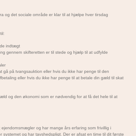
a og det sociale område er klar til at hjælpe hver tirsdag
il:
de indtægt
 gennem skifteretten er til stede og hjælp til at udfylde
aler
 at gå på tvangsauktion eller hvis du ikke har penge til den
etaling eller hvis du ikke har penge til at betale din gæld til skat
æld og den økonomi som er nødvendig for at få det hele til at
 ejendomsmægler og har mange års erfaring som frivillig i
ystemet og har tavshedspligt. Der er afsat en time til dit første