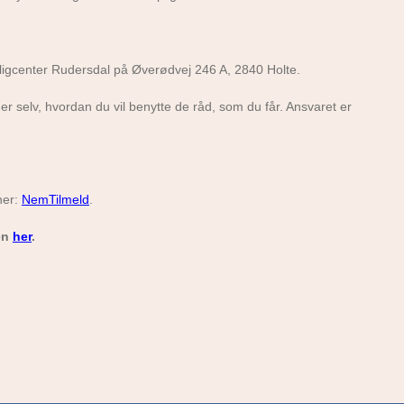
villigcenter Rudersdal på Øverødvej 246 A, 2840 Holte.
r selv, hvordan du vil benytte de råd, som du får. Ansvaret er
her:
NemTilmeld
.
den
her
.