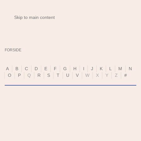
Skip to main content
FORSIDE
A
B
C
D
E
F
G
H
I
J
K
L
M
N
O
P
Q
R
S
T
U
V
W
X
Y
Z
#