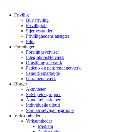
Frivillig
Bliv frivillig
Frivilligjob
Stjernestunder
Frivillighedens ansigter
Film
Foreninger
Foreningsvejviser
IntegrationsNetværk
Omstillingsnetværk
Patient- og pårørendenetværk
SeniorSamarbejde
Ukrainenetværk
Borger
Aktiviteter
Selvhjælpsgrupper
Åbne fællesskaber
Individuelle tilbud
Start en selvhjælpsgruppe
Virksomheder
Virksomheder
Medlem
Ambassadør