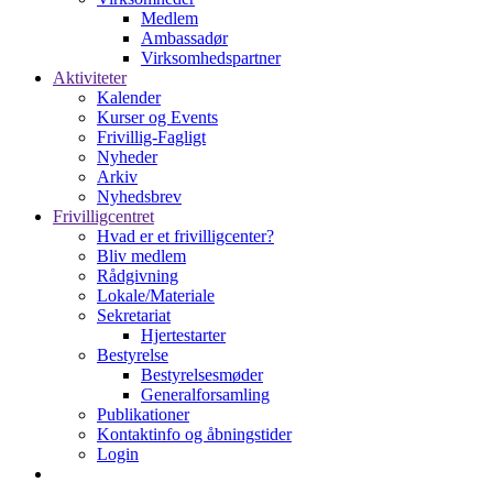
Medlem
Ambassadør
Virksomhedspartner
Aktiviteter
Kalender
Kurser og Events
Frivillig-Fagligt
Nyheder
Arkiv
Nyhedsbrev
Frivilligcentret
Hvad er et frivilligcenter?
Bliv medlem
Rådgivning
Lokale/Materiale
Sekretariat
Hjertestarter
Bestyrelse
Bestyrelsesmøder
Generalforsamling
Publikationer
Kontaktinfo og åbningstider
Login