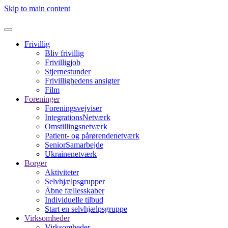
Skip to main content
Frivillig
Bliv frivillig
Frivilligjob
Stjernestunder
Frivillighedens ansigter
Film
Foreninger
Foreningsvejviser
IntegrationsNetværk
Omstillingsnetværk
Patient- og pårørendenetværk
SeniorSamarbejde
Ukrainenetværk
Borger
Aktiviteter
Selvhjælpsgrupper
Åbne fællesskaber
Individuelle tilbud
Start en selvhjælpsgruppe
Virksomheder
Virksomheder