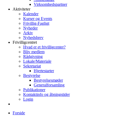
Virksomhedspartner
Aktiviteter
Kalender
Kurser og Events
Frivillig-Fagligt
Nyheder
Arkiv
Nyhedsbrev
Frivilligcentret
Hvad er et frivilligcenter?
Bliv medlem
Rådgivning
Lokale/Materiale
Sekretariat
Hjertestarter
Bestyrelse
Bestyrelsesmøder
Generalforsamling
Publikationer
Kontaktinfo og åbningstider
Login
Forside